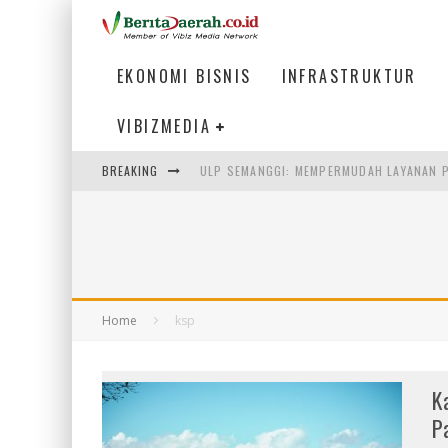
EKONOMI BISNIS
INFRASTRUKTUR
VIBIZMEDIA
BREAKING
ULP SEMANGGI: MEMPERMUDAH LAYANAN P
BAKMI PANGSIT AYAM, KULINER LEGENDAR
KETIKA INSTITUSI MENENTUKAN MASA DE
PERTUNJUKAN AIR MANCUR SPEKTAKULER 
Home
ksp
K
P