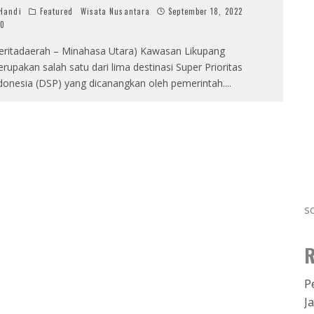
Handi
Featured
Wisata Nusantara
September 18, 2022
0
eritadaerah – Minahasa Utara) Kawasan Likupang
rupakan salah satu dari lima destinasi Super Prioritas
donesia (DSP) yang dicanangkan oleh pemerintah.
...
s
R
P
J