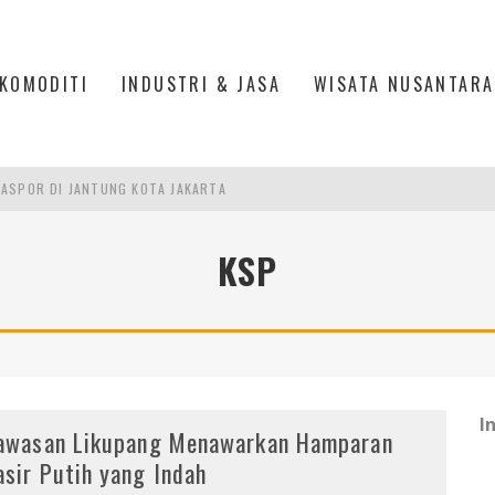
KOMODITI
INDUSTRI & JASA
WISATA NUSANTARA
ASPOR DI JANTUNG KOTA JAKARTA
IS DI PASAR BARU JAKARTA
KSP
PAN INDONESIA
DI PIK 2, JAKARTA UTARA
I
awasan Likupang Menawarkan Hamparan
asir Putih yang Indah