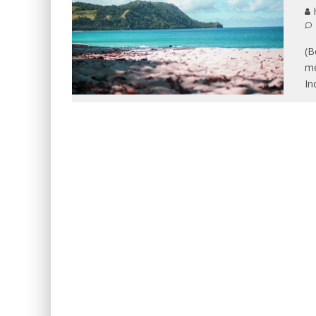
(B
me
In