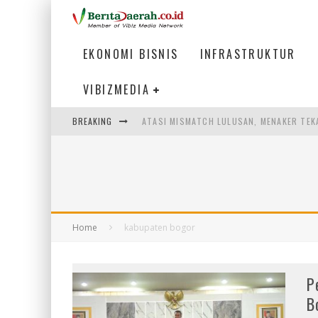
EKONOMI BISNIS
INFRASTRUKTUR
VIBIZMEDIA
BREAKING
ATASI MISMATCH LULUSAN, MENAKER TEK
PEMERINTAH DAERAH PERLU PERCEPAT IN
LOGO BARU BANK BANTEN CERMINKAN KEP
WAGUB NYANYANG: FASILITAS OLAHRAGA
Home
kabupaten bogor
P
B