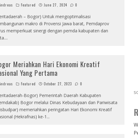
ndreas
Featured
June 27, 2024
0
eritadaerah – Bogor) Untuk mengoptimalisasi
mbangunan makro di Provensi Jawa barat, Pemdaprov
rus memperkuat sinergi dengan pemda kabupaten dan
ta.
...
ogor Meriahkan Hari Ekonomi Kreatif
asional Yang Pertama
ndreas
Featured
October 27, 2023
0
s
eritadaerah-Bogor) Pemerintah Daerah Kabupaten
emdakab) Bogor melalui Dinas Kebudayaan dan Pariwisata
R
isbudpar) memeriahkan peringatan Hari Ekonomi Kreatif
sional (Hekrafnas) ke-1
...
W
P