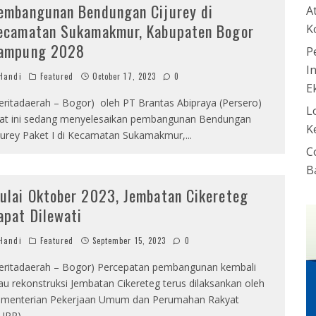
embangunan Bendungan Cijurey di
A
ecamatan Sukamakmur, Kabupaten Bogor
K
ampung 2028
P
I
Handi
Featured
October 17, 2023
0
E
eritadaerah – Bogor) oleh PT Brantas Abipraya (Persero)
L
at ini sedang menyelesaikan pembangunan Bendungan
K
jurey Paket I di Kecamatan Sukamakmur,
...
C
B
ulai Oktober 2023, Jembatan Cikereteg
apat Dilewati
Handi
Featured
September 15, 2023
0
eritadaerah – Bogor) Percepatan pembangunan kembali
au rekonstruksi Jembatan Cikereteg terus dilaksankan oleh
menterian Pekerjaan Umum dan Perumahan Rakyat
UPR).
...