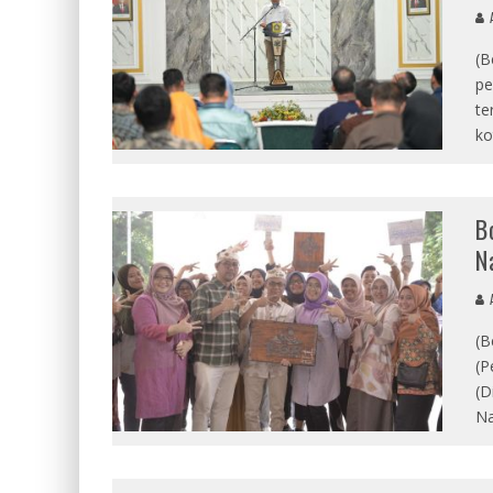
A
(B
pe
te
ko
B
N
A
(B
(P
(D
Na