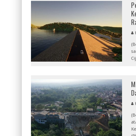
P
K
R
(B
sa
Ci
M
D
(B
at
Ke
(P