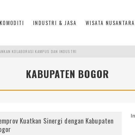
KOMODITI
INDUSTRI & JASA
WISATA NUSANTARA
ANKAN KOLABORASI KAMPUS DAN INDUSTRI
DUSTRIALISASI, MANUFAKTUR TUMBUH LAMPAUI EKONOMI NASIONAL
KABUPATEN BOGOR
ERCAYAAN, SEMANGAT, DAN HARAPAN BESAR
 MODERN PERKUAT SPORT TOURISM BATAM
I
emprov Kuatkan Sinergi dengan Kabupaten
ogor