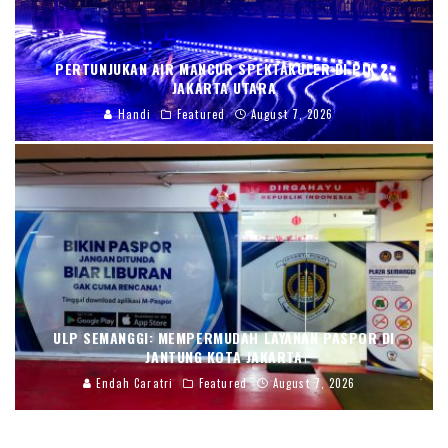
PERTUNJUKAN AIR MANCUR SPEKTAKULER DI PIK 2,
JAKARTA UTARA
Handi
Featured
August 7, 2026
ULP SEMANGGI: MEMPERMUDAH LAYANAN PASPOR DI
JANTUNG KOTA JAKARTA
Endah Caratri
Featured
August 7, 2026