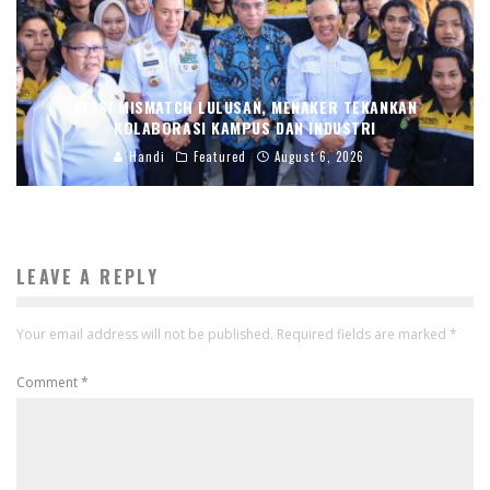
ATASI MISMATCH LULUSAN, MENAKER TEKANKAN
KOLABORASI KAMPUS DAN INDUSTRI
Handi
Featured
August 6, 2026
LEAVE A REPLY
Your email address will not be published.
Required fields are marked
*
Comment
*