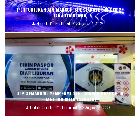
PERTUNJUKAN AIR MANCUR SPEKTAKULER DI PIK 2,
JAKARTA UTARA
Handi
Featured
August 7, 2026
ULP SEMANGGI: MEMPERMUDAH LAYANAN PASPOR DI
JANTUNG KOTA JAKARTA
Endah Caratri
Featured
August 7, 2026