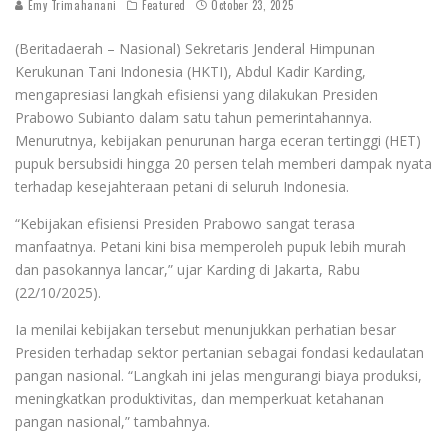
Emy Trimahanani
Featured
October 23, 2025
(Beritadaerah – Nasional) Sekretaris Jenderal Himpunan
Kerukunan Tani Indonesia (HKTI), Abdul Kadir Karding,
mengapresiasi langkah efisiensi yang dilakukan Presiden
Prabowo Subianto dalam satu tahun pemerintahannya.
Menurutnya, kebijakan penurunan harga eceran tertinggi (HET)
pupuk bersubsidi hingga 20 persen telah memberi dampak nyata
terhadap kesejahteraan petani di seluruh Indonesia.
“Kebijakan efisiensi Presiden Prabowo sangat terasa
manfaatnya. Petani kini bisa memperoleh pupuk lebih murah
dan pasokannya lancar,” ujar Karding di Jakarta, Rabu
(22/10/2025).
Ia menilai kebijakan tersebut menunjukkan perhatian besar
Presiden terhadap sektor pertanian sebagai fondasi kedaulatan
pangan nasional. “Langkah ini jelas mengurangi biaya produksi,
meningkatkan produktivitas, dan memperkuat ketahanan
pangan nasional,” tambahnya.