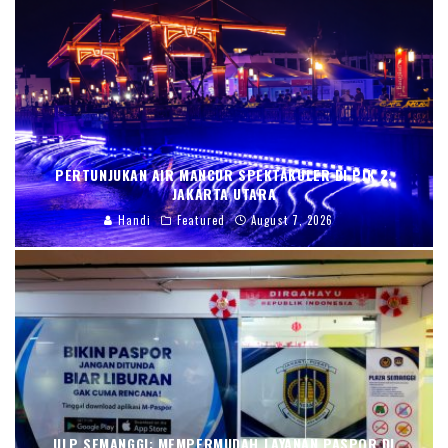
PERTUNJUKAN AIR MANCUR SPEKTAKULER DI PIK 2,
JAKARTA UTARA
Handi
Featured
August 7, 2026
ULP SEMANGGI: MEMPERMUDAH LAYANAN PASPOR DI