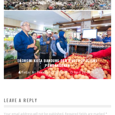
Fadjar Ari Dewanto
Ekonomi
May 19, 2026
EKONOMI KOTA BANDUNG DAN ILUSI POPULISME
PEMBANGUNAN
Fadjar Ari Dewanto
Featured
April 23, 2026
LEAVE A REPLY
Your email address will not be published.
Required fields are marked
*