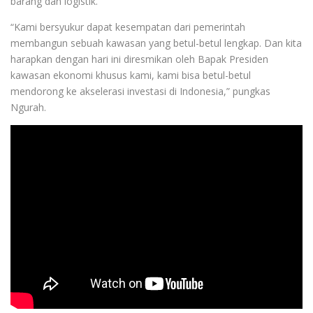
barang dan logistik.
“Kami bersyukur dapat kesempatan dari pemerintah
membangun sebuah kawasan yang betul-betul lengkap. Dan kita
harapkan dengan hari ini diresmikan oleh Bapak Presiden
kawasan ekonomi khusus kami, kami bisa betul-betul
mendorong ke akselerasi investasi di Indonesia,” pungkas
Ngurah.