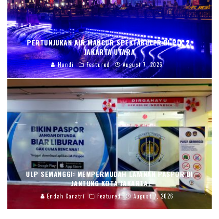
PERTUNJUKAN AIR MANCUR SPEKTAKULER DI PIK 2,
JAKARTA UTARA
Handi
Featured
August 7, 2026
ULP SEMANGGI: MEMPERMUDAH LAYANAN PASPOR DI
JANTUNG KOTA JAKARTA
Endah Caratri
Featured
August 7, 2026