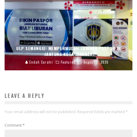
ULP SEMANGGI: MEMPERMUDAH LAYANAN PASPOR DI
JANTUNG KOTA JAKARTA
Endah Caratri
Featured
August 7, 2026
LEAVE A REPLY
Your email address will not be published.
Required fields are marked
*
Comment
*