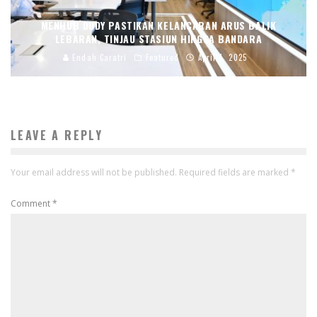
MENHUB DUDY PASTIKAN KELANCARAN ARUS BALIK
LEBARAN, TINJAU STASIUN HINGGA BANDARA
Endah Caratri
Featured
April 4, 2025
LEAVE A REPLY
Your email address will not be published.
Required fields are marked
*
Comment
*