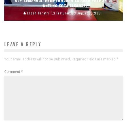
ULP SEMANGGI: MEMPERMUDAH LAYANAN PASPOR DI
JANTUNG KOTA JAKARTA
Endah Caratri
Featured
August 7, 2026
LEAVE A REPLY
Your email address will not be published.
Required fields are marked
*
Comment
*