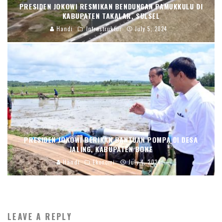
PRESIDEN JOKOWI RESMIKAN BENDUNGAN PAMUKKULU DI
KABUPATEN TAKALAR, SULSEL
Handi
Infrastruktur
July 5, 2024
PRESIDEN JOKOWI BERIKAN BANTUAN POMPA DI DESA
JALING, KABUPATEN BONE
Handi
Ekonomi
July 4, 2024
LEAVE A REPLY