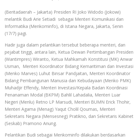
(Beritadaerah – Jakarta) Presiden RI Joko Widodo (Jokowi)
melantik Budi Arie Setiadi sebagai Menteri Komunikasi dan
Informatika (Menkominfo), di Istana Negara, Jakarta, Senin
(17/7) pagi.
Hadir juga dalam pelantikan tersebut beberapa menteri, dan
pejabat tinggi, antara lain, Ketua Dewan Pertimbangan Presiden
(Wantimpres) Wiranto, Ketua Mahkamah Konstitusi (MK) Anwar
Usman, Menteri Koordinator Bidang Kemaritiman dan Investasi
(Menko Marves) Luhut Binsar Pandjaitan, Menteri Koordinator
Bidang Pembangunan Manusia dan Kebudayaan (Menko PMK)
Muhadjir Effendy, Menteri Investasi/Kepala Badan Koordinasi
Penanaman Modal (BKPM) Bahlil Lahadalia, Menteri Luar
Negeri (Menlu) Retno LP Marsudi, Menteri BUMN Erick Thohir,
Menteri Agama (Menag) Yaqut Cholil Qoumas, Menteri
Sekretaris Negara (Mensesneg) Pratikno, dan Sekretaris Kabinet
(Seskab) Pramono Anung.
Pelantikan Budi sebagai Menkominfo dilakukan berdasarkan