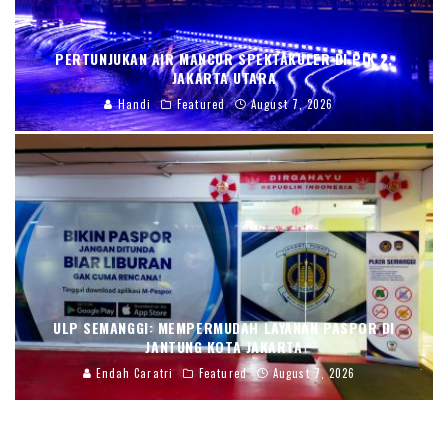
PERTUNJUKAN AIR MANCUR SPEKTAKULER DI PIK 2,
JAKARTA UTARA
Handi
Featured
August 7, 2026
ULP SEMANGGI: MEMPERMUDAH LAYANAN PASPOR DI
JANTUNG KOTA JAKARTA
Endah Caratri
Featured
August 7, 2026