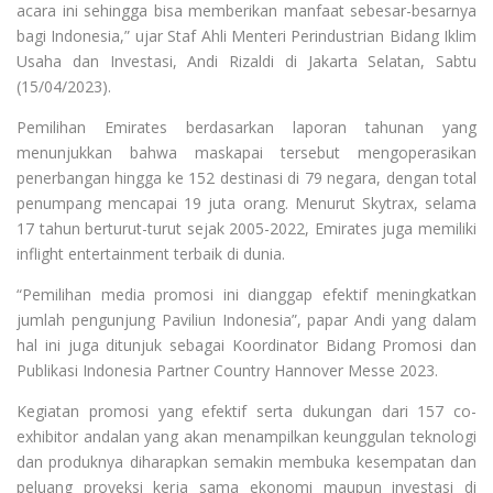
acara ini sehingga bisa memberikan manfaat sebesar-besarnya
bagi Indonesia,” ujar Staf Ahli Menteri Perindustrian Bidang Iklim
Usaha dan Investasi, Andi Rizaldi di Jakarta Selatan, Sabtu
(15/04/2023).
Pemilihan Emirates berdasarkan laporan tahunan yang
menunjukkan bahwa maskapai tersebut mengoperasikan
penerbangan hingga ke 152 destinasi di 79 negara, dengan total
penumpang mencapai 19 juta orang. Menurut Skytrax, selama
17 tahun berturut-turut sejak 2005-2022, Emirates juga memiliki
inflight entertainment terbaik di dunia.
“Pemilihan media promosi ini dianggap efektif meningkatkan
jumlah pengunjung Paviliun Indonesia”, papar Andi yang dalam
hal ini juga ditunjuk sebagai Koordinator Bidang Promosi dan
Publikasi Indonesia Partner Country Hannover Messe 2023.
Kegiatan promosi yang efektif serta dukungan dari 157 co-
exhibitor andalan yang akan menampilkan keunggulan teknologi
dan produknya diharapkan semakin membuka kesempatan dan
peluang proyeksi kerja sama ekonomi maupun investasi di