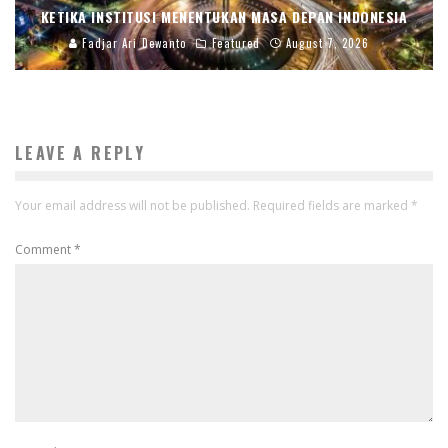
KETIKA INSTITUSI MENENTUKAN MASA DEPAN INDONESIA
Fadjar Ari Dewanto
Featured
August 7, 2026
LEAVE A REPLY
Your email address will not be published.
Required fields are marked
*
Comment
*