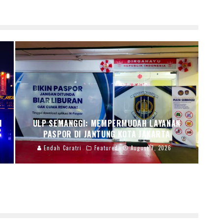
I
ULP SEMANGGI: MEMPERMUDAH LAYANAN
PASPOR DI JANTUNG KOTA JAKARTA
Endah Caratri
Featured
August 7, 2026