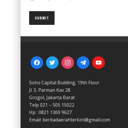
Soho Capital Building, 19th Floor
Jl. S. Parman Kav 28
Grogol, Jakarta Barat
Telp 021 – 505 15022
Hp : 0821 1369 9627
Email: beritadaerahterkini@gmail.com