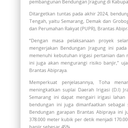
pembangunan Bendungan Jragung di Kabupat
Ditargetkan tuntas pada akhir 2024, bendung
Tengah, yaitu Semarang, Demak dan Grobo
dan Perumahan Rakyat (PUPR), Brantas Abipra
“Dengan masa pelaksanaan proyek selam
mengerjakan Bendungan Jragung ini pada 
memenuhi kebutuhan irigasi pertanian dan 
ini juga akan mengurangi risiko banjir,” 
Brantas Abipraya.
Memperkuat penjelasannya, Toha mena
meningkatkan suplai Daerah Irigasi (D.I) 
Semarang ini dapat mengairi irigasi lahan p
bendungan ini juga dimanfaatkan sebagai 
Bendungan garapan Brantas Abipraya ini ju
378.000 meter kubik per detik menjadi 170.
banjir sebesar 45%.