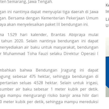
en Semarang, Jawa Tengah.
K
I
an ini nantinya dapat menyuplai tiga daerah di Jawa
gan. Bersama dengan Kementerian Pekerjaan Umum
L
ya akan menyelesaikan paket III bendungan ini.
U
a 1.529 hari kalender, Brantas Abipraya mulai
tahun 2020. Selain nantinya bendungan ini dapat
menyediakan air baku untuk masyarakat, bendungan
ujar Muhammad Toha Fauzi selaku Direktur Operasi I
mbahkan bahwa Bendungan Jragung ini dapat
Jragung sebesar 475 hektar, sehingga bendungan di
ertanian seluas 4.528 hektar. Selain untuk irigasi,
sumber air baku sebesar 1 meter kubik per detik.
ga mampu mengurangi risiko banjir area hilir dari
000 meter kubik per detik, sehingga mampu mereduksi