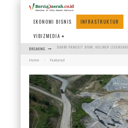
EKONOMI BISNIS
INFRASTRUKTUR
VIBIZMEDIA
BREAKING
KETIKA INSTITUSI MENENTUKAN MASA DE
Home
Featured
PERTUNJUKAN AIR MANCUR SPEKTAKULER 
ULP SEMANGGI: MEMPERMUDAH LAYANAN P
BAKMI PANGSIT AYAM, KULINER LEGENDAR