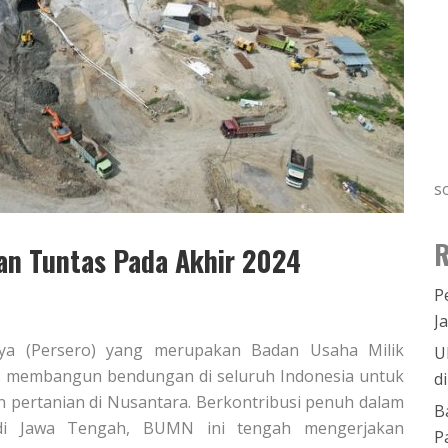
s
R
an Tuntas Pada Akhir 2024
P
J
raya (Persero) yang merupakan Badan Usaha Milik
U
us membangun bendungan di seluruh Indonesia untuk
d
n pertanian di Nusantara. Berkontribusi penuh dalam
B
di Jawa Tengah, BUMN ini tengah mengerjakan
P