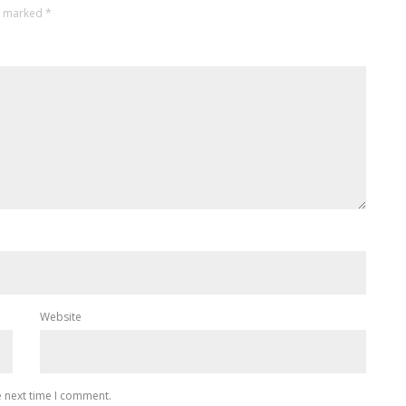
re marked
*
Website
e next time I comment.