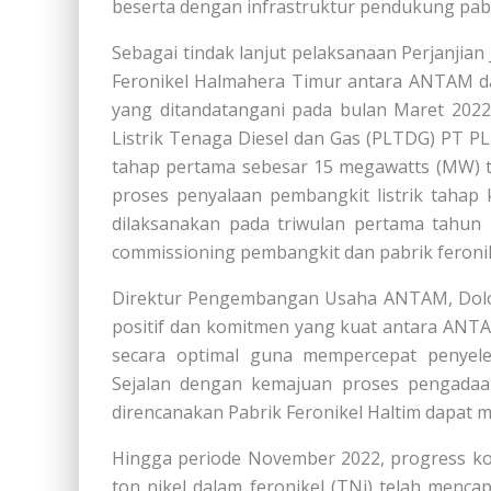
beserta dengan infrastruktur pendukung pabr
Sebagai tindak lanjut pelaksanaan Perjanjian J
Feronikel Halmahera Timur antara ANTAM da
yang ditandatangani pada bulan Maret 2022,
Listrik Tenaga Diesel dan Gas (PLTDG) PT PL
tahap pertama sebesar 15 megawatts (MW) t
proses penyalaan pembangkit listrik tahap
dilaksanakan pada triwulan pertama tahun 
commissioning pembangkit dan pabrik feronik
Direktur Pengembangan Usaha ANTAM, Dolok
positif dan komitmen yang kuat antara ANT
secara optimal guna mempercepat penyele
Sejalan dengan kemajuan proses pengadaan 
direncanakan Pabrik Feronikel Haltim dapat 
Hingga periode November 2022, progress kon
ton nikel dalam feronikel (TNi) telah menca