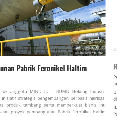
s
(Photo: Kemen BUMN)
R
nan Pabrik Feronikel Haltim
P
J
g Tbk anggota MIND ID – BUMN Holding Industri
U
nisiatif strategis pengembangan berbasis hilirisasi
d
as produk tambang serta memperkuat bisnis inti
B
saian proyek pembangunan Pabrik Feronikel Haltim
P