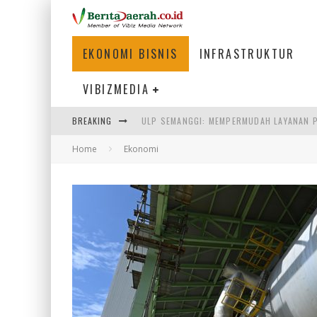
EKONOMI BISNIS
INFRASTRUKTUR
VIBIZMEDIA
ULP SEMANGGI: MEMPERMUDAH LAYANAN P
BREAKING
BAKMI PANGSIT AYAM, KULINER LEGENDAR
Home
Ekonomi
KETIKA INSTITUSI MENENTUKAN MASA DE
PERTUNJUKAN AIR MANCUR SPEKTAKULER 