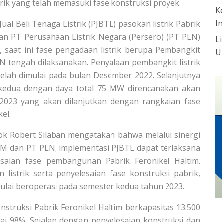
ik yang telah memasuki fase konstruksi proyek.
K
I
ual Beli Tenaga Listrik (PJBTL) pasokan listrik Pabrik
n PT Perusahaan Listrik Negara (Persero) (PT PLN)
L
 saat ini fase pengadaan listrik berupa Pembangkit
U
N tengah dilaksanakan. Penyalaan pembangkit listrik
elah dimulai pada bulan Desember 2022. Selanjutnya
 kedua dengan daya total 75 MW direncanakan akan
2023 yang akan dilanjutkan dengan rangkaian fase
el.
 Robert Silaban mengatakan bahwa melalui sinergi
AM dan PT PLN, implementasi PJBTL dapat terlaksana
saian fase pembangunan Pabrik Feronikel Haltim.
listrik serta penyelesaian fase konstruksi pabrik,
mulai beroperasi pada semester kedua tahun 2023.
struksi Pabrik Feronikel Haltim berkapasitas 13.500
pai 98%. Sejalan dengan penyelesaian konstruksi dan