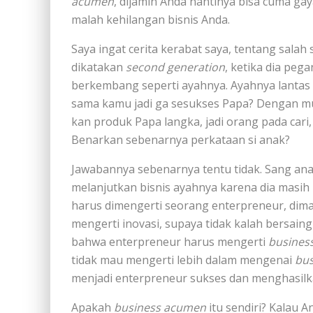
acumen
, dijamin Anda nantinya bisa cuma g
malah kehilangan bisnis Anda.
Saya ingat cerita kerabat saya, tentang sala
dikatakan
second generation
, ketika dia peg
berkembang seperti ayahnya. Ayahnya lantas 
sama kamu jadi ga sesukses Papa? Dengan mu
kan produk Papa langka, jadi orang pada cari
Benarkan sebenarnya perkataan si anak?
Jawabannya sebenarnya tentu tidak. Sang a
melanjutkan bisnis ayahnya karena dia masi
harus dimengerti seorang enterpreneur, dima
mengerti inovasi, supaya tidak kalah bersai
bahwa enterpreneur harus mengerti
busines
tidak mau mengerti lebih dalam mengenai
bu
menjadi enterpreneur sukses dan menghasilkan
Apakah
business acumen
itu sendiri? Kalau A