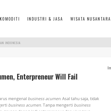
KOMODITI
INDUSTRI & JASA
WISATA NUSANTARA
PAN INDONESIA
DI PIK 2, JAKARTA UTARA
ASPOR DI JANTUNG KOTA JAKARTA
I
IS DI PASAR BARU JAKARTA
men, Enterpreneur Will Fail
harus mengenal
business acumen
. Asal tahu saja, tidak
gerti
business acumen
. Tanpa mengerti
business