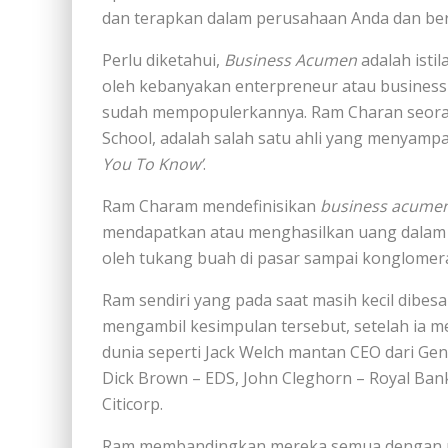
dan terapkan dalam perusahaan Anda dan bers
Perlu diketahui,
Business Acumen
adalah istil
oleh kebanyakan enterpreneur atau busines
sudah mempopulerkannya. Ram Charan seoran
School, adalah salah satu ahli yang menyampai
You To Know’
.
Ram Charam mendefinisikan
business acume
mendapatkan atau menghasilkan uang dalam b
oleh tukang buah di pasar sampai konglomera
Ram sendiri yang pada saat masih kecil dibes
mengambil kesimpulan tersebut, setelah ia m
dunia seperti Jack Welch mantan CEO dari Gen
Dick Brown – EDS, John Cleghorn – Royal Bank
Citicorp.
Ram membandingkan mereka semua dengan pe