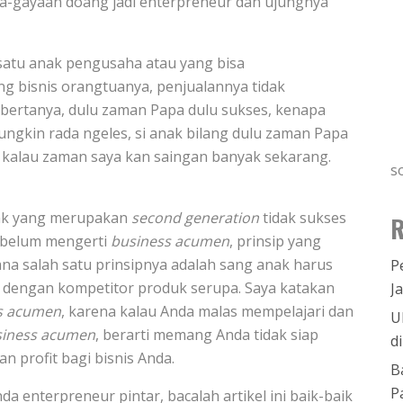
aya-gayaan doang jadi enterpreneur dan ujungnya
h satu anak pengusaha atau yang bisa
ang bisnis orangtuanya, penjualannya tidak
bertanya, dulu zaman Papa dulu sukses, kenapa
ngkin rada ngeles, si anak bilang dulu zaman Papa
, kalau zaman saya kan saingan banyak sekarang.
s
nak yang merupakan
second generation
tidak sukses
R
h belum mengerti
business acumen
, prinsip yang
na salah satu prinsipnya adalah sang anak harus
P
ng dengan kompetitor produk serupa. Saya katakan
J
s acumen
, karena kalau Anda malas mempelajari dan
U
siness acumen
, berarti memang Anda tidak siap
d
 profit bagi bisnis Anda.
B
P
nda enterpreneur pintar, bacalah artikel ini baik-baik