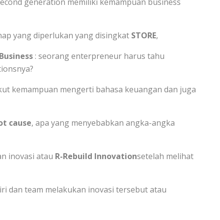
second generation memiliki kemampuan business
hap yang diperlukan yang disingkat
STORE
,
 Business
: seorang enterpreneur harus tahu
tionsnya?
gkut kemampuan mengerti bahasa keuangan dan juga
ot cause
, apa yang menyebabkan angka-angka
n inovasi atau
R-Rebuild Innovation
setelah melihat
ri dan team melakukan inovasi tersebut atau