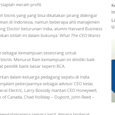
iaplah meraih profit.
K
I
ah bisnis yang yang bisa dikatakan jarang didengar
L
sman di Indonesia, namun beberapa ahli manajemen
U
g Doctor keturunan India, alumni Harvard Business
kan istilah ini dalam bukunya ‘
What The CEO Wants
n
sebagai kemampuan seseorang untuk
isnis. Menurut Ram kemampuan ini dimiliki baik
t pemilik bank besar seperti BCA.
arkan dalam keluarga pedagang sepatu di India
enjalani pekerjaannya sebagai advisor CEO kelas
eral Electric, Larry Bossidy mantan CEO Honeywell,
 of Canada, Chad Holliday – Dupont, John Reed –
ngalamannya semasa kecil, dimana terdapat