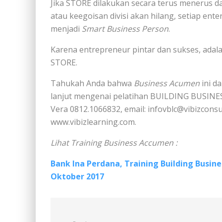
Jika STORE dilakukan secara terus menerus d
atau keegoisan divisi akan hilang, setiap en
menjadi
Smart Business Person
.
Karena entrepreneur pintar dan sukses, ada
STORE.
Tahukah Anda bahwa
Business Acumen
ini d
lanjut mengenai pelatihan BUILDING BUSIN
Vera 0812.1066832, email: infovblc@vibizcons
www.vibizlearning.com.
Lihat Training Business Accumen :
Bank Ina Perdana, Training Building Busin
Oktober 2017