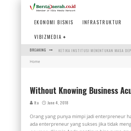
EKONOMI BISNIS
INFRASTRUKTUR
VIBIZMEDIA
BREAKING
KETIKA INSTITUSI MENENTUKAN MASA DE
Home
PERTUNJUKAN AIR MANCUR SPEKTAKULER 
ULP SEMANGGI: MEMPERMUDAH LAYANAN P
BAKMI PANGSIT AYAM, KULINER LEGENDAR
Without Knowing Business Acu
Ita
June 4, 2018
Orang yang punya mimpi jadi enterpreneur 
ada enterpreneur yang sukses jika tidak men