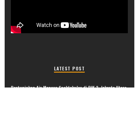
LATEST POST
Pertunjukan Air Mancur Spektakuler di PIK 2, Jakarta Utara
ULP Semanggi: Mempermudah Layanan Paspor di Jantung
Kota Jakarta
Bakmi Pangsit Ayam, Kuliner Legendaris di Pasar Baru
Jakarta