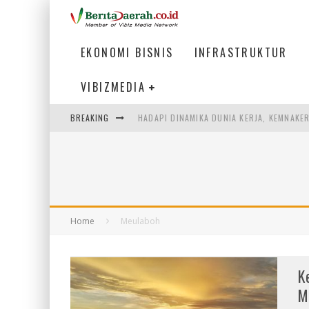
EKONOMI BISNIS
INFRASTRUKTUR
VIBIZMEDIA
HADAPI DINAMIKA DUNIA KERJA, KEMNAKE
BREAKING
SUMATERA SEBAGAI MOTOR UTAMA INDUS
MENJAWAB KEBUTUHAN DUNIA KERJA, MEN
KEBANGKITAN PARIWISATA INDONESIA 20
Home
Meulaboh
K
M