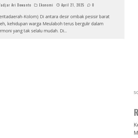
adjar Ari Dewanto
Ekonomi
April 21, 2025
0
eritadaerah-Kolom) Di antara desir ombak pesisir barat
eh, kehidupan warga Meulaboh terus bergulir dalam
rmoni yang tak selalu mudah. Di
...
s
R
K
M