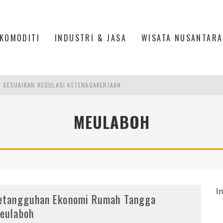
KOMODITI
INDUSTRI & JASA
WISATA NUSANTARA
R SESUAIKAN REGULASI KETENAGAKERJAAN
TRI KEHUTANAN INDONESIA
AKER: PENGUATAN KOMPETENSI LULUSAN PERGURUAN TINGGI PENTING
MEULABOH
26: MENJADI PILAR PERTUMBUHAN EKONOMI YANG KIAN TANGGUH DAN BERK
I
etangguhan Ekonomi Rumah Tangga
eulaboh