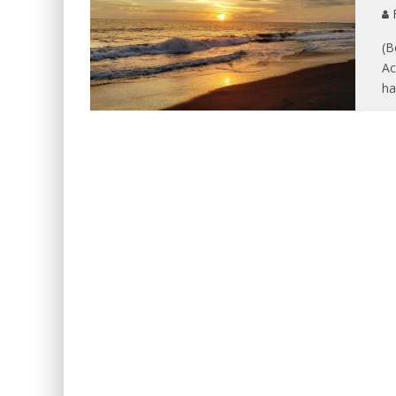
F
(B
Ac
ha