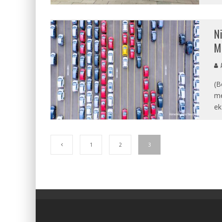
N
M
A
(B
me
ek
1
2
3