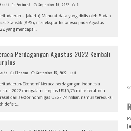
Handi
Featured
September 19, 2022
0
eritadaerah – Jakarta) Menurut data yang dirilis oleh Badan
sat Statistik (BPS), nilai ekspor Indonesia pada Agustus
22 yang mencapai
...
eraca Perdagangan Agustus 2022 Kembali
urplus
ride
Ekonomi
September 15, 2022
0
eritadaerah-Ekonomi)Neraca perdagangan Indonesia
s
ustus 2022 mengalami surplus US$5,76 miliar terutama
rasal dari sektor nonmigas US$7,74 miliar, namun tereduksi
R
eh defisit
...
P
J