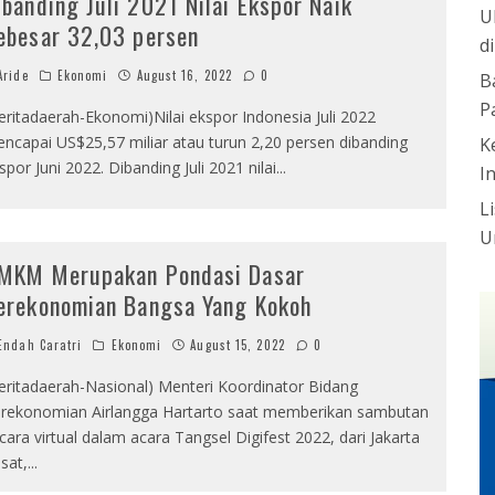
ibanding Juli 2021 Nilai Ekspor Naik
U
ebesar 32,03 persen
d
ride
Ekonomi
August 16, 2022
0
B
P
eritadaerah-Ekonomi)Nilai ekspor Indonesia Juli 2022
ncapai US$25,57 miliar atau turun 2,20 persen dibanding
K
spor Juni 2022. Dibanding Juli 2021 nilai
...
I
L
U
MKM Merupakan Pondasi Dasar
erekonomian Bangsa Yang Kokoh
ndah Caratri
Ekonomi
August 15, 2022
0
eritadaerah-Nasional) Menteri Koordinator Bidang
rekonomian Airlangga Hartarto saat memberikan sambutan
cara virtual dalam acara Tangsel Digifest 2022, dari Jakarta
sat,
...