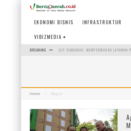
EKONOMI BISNIS
INFRASTRUKTUR
VIBIZMEDIA
ULP SEMANGGI: MEMPERMUDAH LAYANAN P
BREAKING
BAKMI PANGSIT AYAM, KULINER LEGENDAR
KETIKA INSTITUSI MENENTUKAN MASA DE
PERTUNJUKAN AIR MANCUR SPEKTAKULER 
Home
Ekspor
A
M