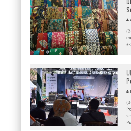
D
S
A
(B
me
ek
U
P
E
(B
Pe
se
Pu