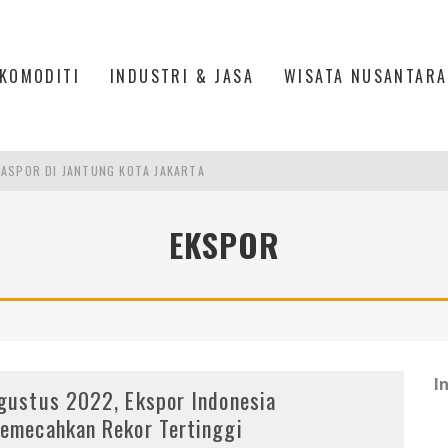
KOMODITI
INDUSTRI & JASA
WISATA NUSANTARA
ASPOR DI JANTUNG KOTA JAKARTA
IS DI PASAR BARU JAKARTA
EKSPOR
PAN INDONESIA
DI PIK 2, JAKARTA UTARA
I
gustus 2022, Ekspor Indonesia
emecahkan Rekor Tertinggi