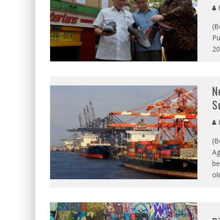
(B
Pu
20
N
S
A
(B
Ag
be
ol