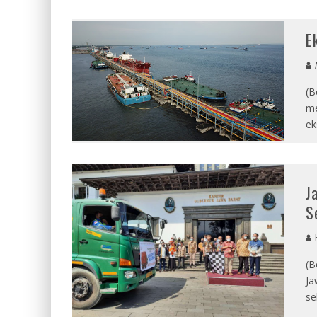
E
A
(B
me
ek
J
S
(B
Ja
se