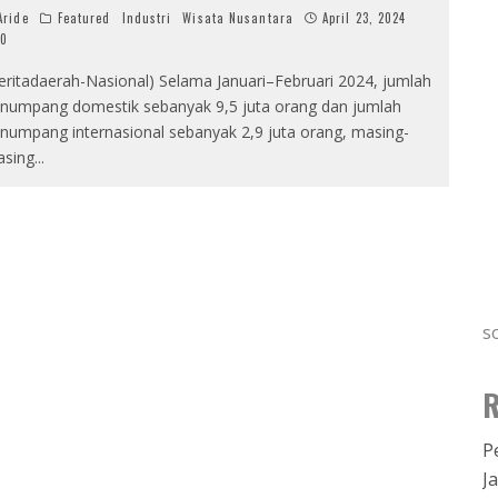
ride
Featured
Industri
Wisata Nusantara
April 23, 2024
0
eritadaerah-Nasional) Selama Januari–Februari 2024, jumlah
numpang domestik sebanyak 9,5 juta orang dan jumlah
numpang internasional sebanyak 2,9 juta orang, masing-
sing
...
s
R
P
J