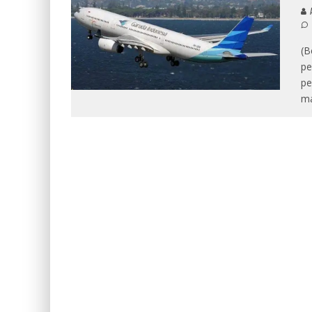
A
(B
pe
pe
ma