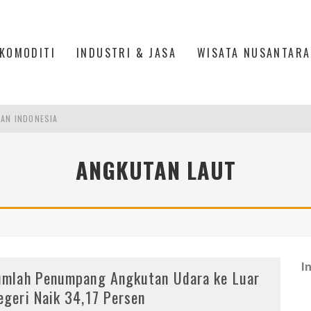
KOMODITI
INDUSTRI & JASA
WISATA NUSANTARA
PAN INDONESIA
DI PIK 2, JAKARTA UTARA
ANGKUTAN LAUT
ASPOR DI JANTUNG KOTA JAKARTA
IS DI PASAR BARU JAKARTA
I
umlah Penumpang Angkutan Udara ke Luar
egeri Naik 34,17 Persen