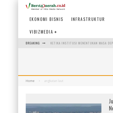
EKONOMI BISNIS
INFRASTRUKTUR
VIBIZMEDIA
BREAKING
KETIKA INSTITUSI MENENTUKAN MASA DE
PERTUNJUKAN AIR MANCUR SPEKTAKULER 
ULP SEMANGGI: MEMPERMUDAH LAYANAN P
BAKMI PANGSIT AYAM, KULINER LEGENDAR
Home
angkutan laut
J
N