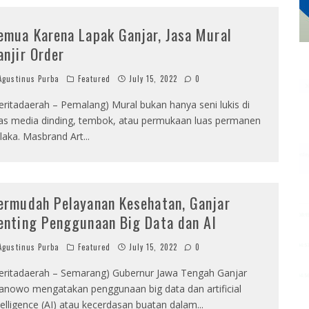
emua Karena Lapak Ganjar, Jasa Mural
anjir Order
gustinus Purba
Featured
July 15, 2022
0
eritadaerah – Pemalang) Mural bukan hanya seni lukis di
as media dinding, tembok, atau permukaan luas permanen
laka. Masbrand Art
...
ermudah Pelayanan Kesehatan, Ganjar
enting Penggunaan Big Data dan AI
gustinus Purba
Featured
July 15, 2022
0
eritadaerah – Semarang) Gubernur Jawa Tengah Ganjar
anowo mengatakan penggunaan big data dan artificial
telligence (AI) atau kecerdasan buatan dalam
...