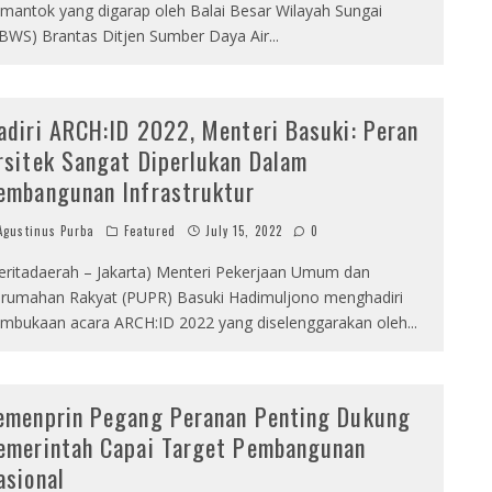
mantok yang digarap oleh Balai Besar Wilayah Sungai
BWS) Brantas Ditjen Sumber Daya Air
...
adiri ARCH:ID 2022, Menteri Basuki: Peran
rsitek Sangat Diperlukan Dalam
embangunan Infrastruktur
gustinus Purba
Featured
July 15, 2022
0
eritadaerah – Jakarta) Menteri Pekerjaan Umum dan
rumahan Rakyat (PUPR) Basuki Hadimuljono menghadiri
mbukaan acara ARCH:ID 2022 yang diselenggarakan oleh
...
emenprin Pegang Peranan Penting Dukung
emerintah Capai Target Pembangunan
asional