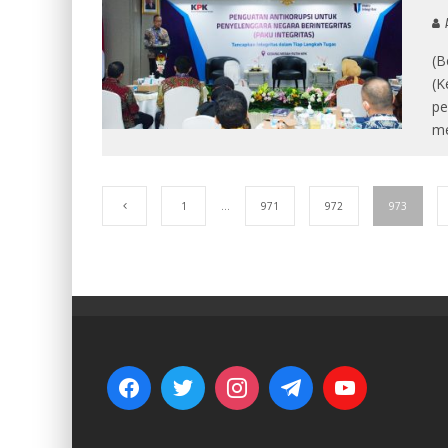
A
(B
(K
pe
me
1
…
971
972
973