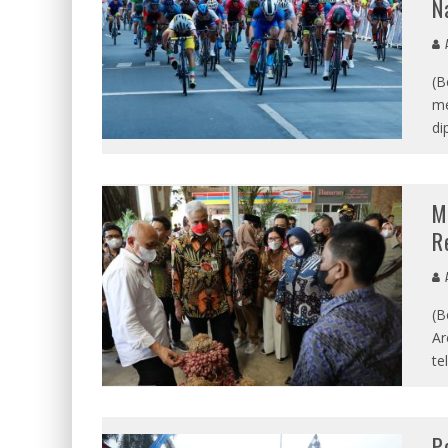
N
A
(B
me
di
M
R
A
(B
Ar
te
P