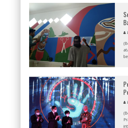
S
B
A
(B
at
be
P
P
A
(B
Pr
in