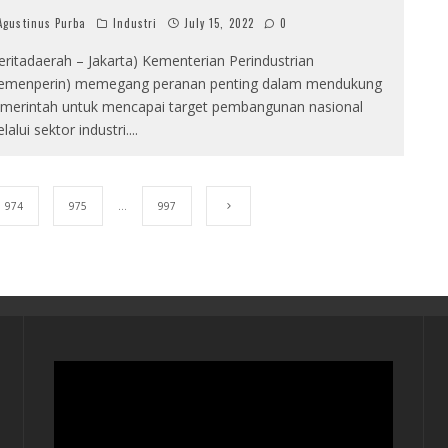
gustinus Purba
Industri
July 15, 2022
0
eritadaerah – Jakarta) Kementerian Perindustrian
emenperin) memegang peranan penting dalam mendukung
merintah untuk mencapai target pembangunan nasional
lalui sektor industri.
...
974
975
…
997