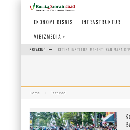
EKONOMI BISNIS
INFRASTRUKTUR
VIBIZMEDIA
BREAKING
KETIKA INSTITUSI MENENTUKAN MASA DE
PERTUNJUKAN AIR MANCUR SPEKTAKULER 
ULP SEMANGGI: MEMPERMUDAH LAYANAN P
BAKMI PANGSIT AYAM, KULINER LEGENDAR
Home
Featured
K
B