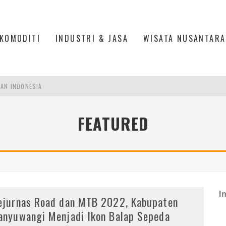
KOMODITI
INDUSTRI & JASA
WISATA NUSANTARA
PAN INDONESIA
DI PIK 2, JAKARTA UTARA
FEATURED
ASPOR DI JANTUNG KOTA JAKARTA
IS DI PASAR BARU JAKARTA
I
ejurnas Road dan MTB 2022, Kabupaten
anyuwangi Menjadi Ikon Balap Sepeda