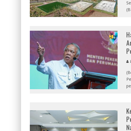
Se
(B
H
A
P
A
(B
Pe
pe
K
P
N