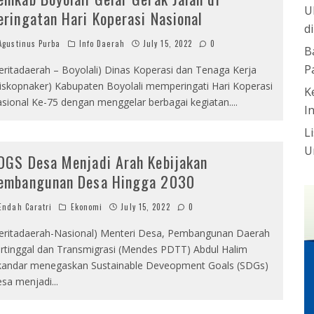
U
eringatan Hari Koperasi Nasional
d
gustinus Purba
Info Daerah
July 15, 2022
0
B
P
eritadaerah – Boyolali) Dinas Koperasi dan Tenaga Kerja
iskopnaker) Kabupaten Boyolali memperingati Hari Koperasi
K
sional Ke-75 dengan menggelar berbagai kegiatan.
...
I
L
U
DGS Desa Menjadi Arah Kebijakan
embangunan Desa Hingga 2030
ndah Caratri
Ekonomi
July 15, 2022
0
eritadaerah-Nasional) Menteri Desa, Pembangunan Daerah
rtinggal dan Transmigrasi (Mendes PDTT) Abdul Halim
kandar menegaskan Sustainable Deveopment Goals (SDGs)
sa menjadi
...