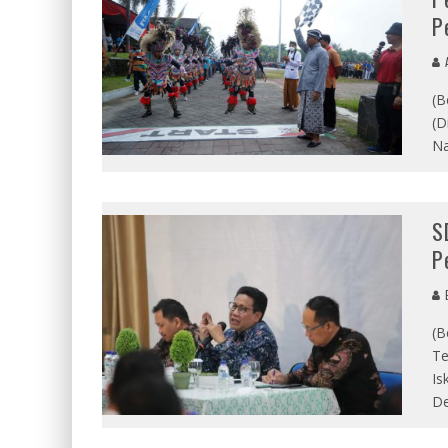
P
A
(B
(D
Na
S
P
E
(B
Te
Is
De