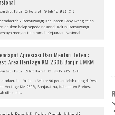
asional
gustinus Purba
Featured
July 15, 2022
0
eritadaerah – Banyuwangi) Kabupaten Banyuwangi telah
njadi ikon balap sepeda nasional. Kali ini Banyuwangi
percaya menjadi tuan rumah Kejuaraan Nasional
...
endapat Apresiasi Dari Menteri Teten :
est Area Heritage KM 260B Banjir UMKM
gustinus Purba
Info Daerah
July 15, 2022
0
s
eritadaerah – Brebes) Sekitar 90 persen lebih ruang di Rest
ea Heritage KM 260B, Banjaratma, Kabupaten Brebes,
R
lah diisi oleh
...
P
J
emkab Boyolali Gelar Gerak Jalan di