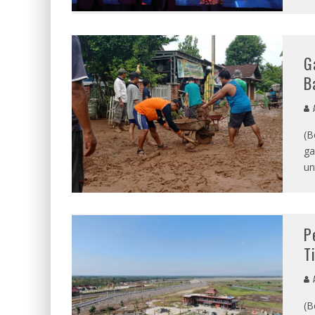
G
B
A
(B
ga
un
P
T
A
(B