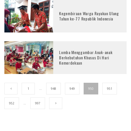
Kegembiraan Warga Rayakan Ulang
Tahun ke-77 Republik Indonesia
Lomba Menggambar Anak-anak
Berkebutuhan Khusus Di Hari
Kemerdekaan
1
…
948
949
950
951
952
…
997