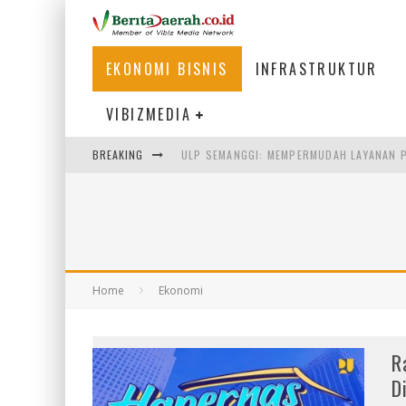
EKONOMI BISNIS
INFRASTRUKTUR
VIBIZMEDIA
ULP SEMANGGI: MEMPERMUDAH LAYANAN P
BREAKING
BAKMI PANGSIT AYAM, KULINER LEGENDAR
KETIKA INSTITUSI MENENTUKAN MASA DE
PERTUNJUKAN AIR MANCUR SPEKTAKULER 
Home
Ekonomi
R
D