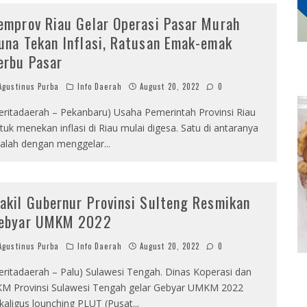
emprov Riau Gelar Operasi Pasar Murah
una Tekan Inflasi, Ratusan Emak-emak
erbu Pasar
gustinus Purba
Info Daerah
August 20, 2022
0
eritadaerah – Pekanbaru) Usaha Pemerintah Provinsi Riau
tuk menekan inflasi di Riau mulai digesa. Satu di antaranya
alah dengan menggelar
...
akil Gubernur Provinsi Sulteng Resmikan
ebyar UMKM 2022
gustinus Purba
Info Daerah
August 20, 2022
0
eritadaerah – Palu) Sulawesi Tengah. Dinas Koperasi dan
M Provinsi Sulawesi Tengah gelar Gebyar UMKM 2022
kaligus lounching PLUT (Pusat
...