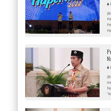
E
(B
Pe
Pe
Ha
P
N
E
(B
me
Na
“M