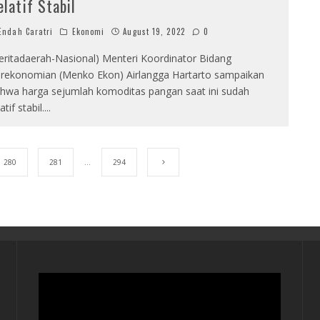
elatif Stabil
ndah Caratri
Ekonomi
August 19, 2022
0
eritadaerah-Nasional) Menteri Koordinator Bidang
rekonomian (Menko Ekon) Airlangga Hartarto sampaikan
hwa harga sejumlah komoditas pangan saat ini sudah
atif stabil.
...
280
281
…
294