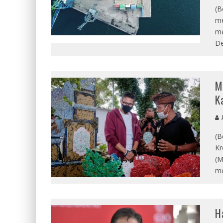
(B
me
me
De
M
K
A
(B
Kr
(M
me
H