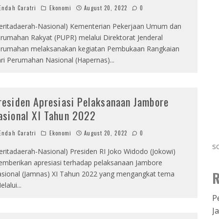
ndah Caratri
Ekonomi
August 20, 2022
0
eritadaerah-Nasional) Kementerian Pekerjaan Umum dan
rumahan Rakyat (PUPR) melalui Direktorat Jenderal
rumahan melaksanakan kegiatan Pembukaan Rangkaian
ri Perumahan Nasional (Hapernas)
...
residen Apresiasi Pelaksanaan Jambore
asional XI Tahun 2022
ndah Caratri
Ekonomi
August 20, 2022
0
s
eritadaerah-Nasional) Presiden RI Joko Widodo (Jokowi)
mberikan apresiasi terhadap pelaksanaan Jambore
R
sional (Jamnas) XI Tahun 2022 yang mengangkat tema
elalui
...
P
J