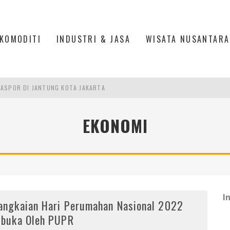
KOMODITI
INDUSTRI & JASA
WISATA NUSANTARA
ASPOR DI JANTUNG KOTA JAKARTA
IS DI PASAR BARU JAKARTA
PAN INDONESIA
EKONOMI
DI PIK 2, JAKARTA UTARA
I
angkaian Hari Perumahan Nasional 2022
ibuka Oleh PUPR