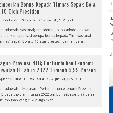
emberian Bonus Kepada Timnas Sepak Bola
U
-16 Oleh Presiden
d
B
ndah Caratri
Ekonomi
August 20, 2022
0
P
eritadaerah-Nasional) Presiden RI Joko Widodo (Jokowi)
K
mberikan apresiasi berupa bonus kepada Tim Nasional
I
imnas) Sepak Bola U-16 atas prestasinya menjuarai
...
L
U
agub Provinsi NTB; Pertumbuhan Ekonomi
riwulan II Tahun 2022 Tumbuh 5,99 Persen
gustinus Purba
Info Daerah
August 20, 2022
0
eritadaerah – Mataram) Pertumbuhan ekonomi Provinsi
B pada triwulan II tahun 2022 tumbuh sebesar 5,99 persen,
rtumbuhan yang cukup signifikan
...