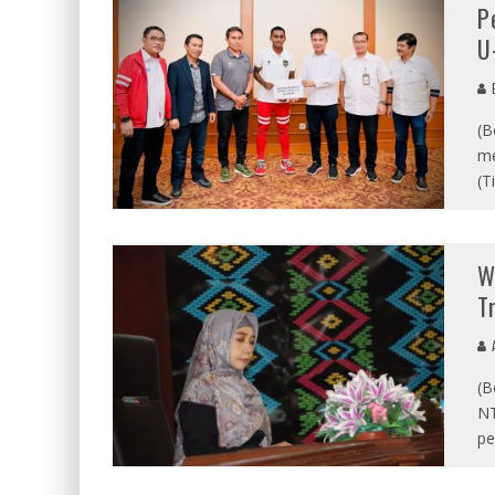
P
U
E
(B
me
(T
W
T
A
(B
NT
pe