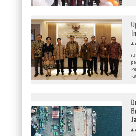
U
I
A
(B
pe
Pe
Ka
D
B
J
A