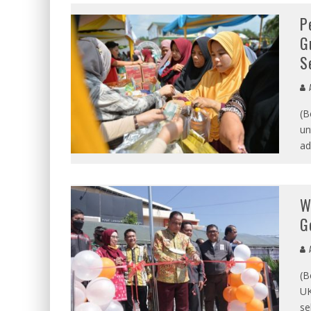
P
G
S
A
(B
un
ad
W
G
A
(B
UK
se