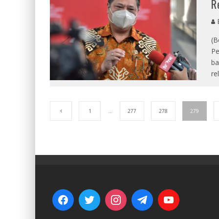
R
E
(B
Pe
ba
rel
1
…
277
278
279