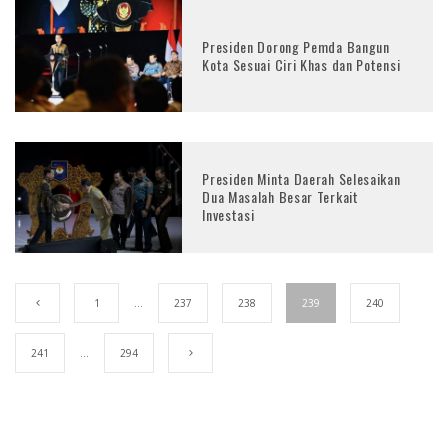
Presiden Dorong Pemda Bangun
Kota Sesuai Ciri Khas dan Potensi
Presiden Minta Daerah Selesaikan
Dua Masalah Besar Terkait
Investasi
1
…
237
238
239
240
241
…
294