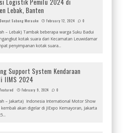
si Logistik Pemilu 2024 di
en Lebak, Banten
Denyut Sabang Merauke
February 12, 2024
0
rah – Lebak) Tambak beberapa warga Suku Badui
gangkut kotak suara dari Kecamatan Leuwidamar
pat penyimpanan kotak suara
...
ng Support System Kendaraan
 di IIMS 2024
Featured
February 9, 2024
0
ah – Jakarta) Indonesia International Motor Show
 kembali akan digelar di JIExpo Kemayoran, Jakarta
25
...