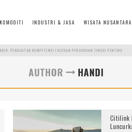
KOMODITI
INDUSTRI & JASA
WISATA NUSANTARA
AKER: PENGUATAN KOMPETENSI LULUSAN PERGURUAN TINGGI PENTING
RA SULTAN MAHMUD BADARUDDIN II, PALEMBANG
AUTHOR
HANDI
S, MANADO
TRI KEHUTANAN INDONESIA
Citilink
Luncurk