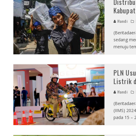
Distribu
Kabupat
Handi
(Beritadae
sedang men
menuju tem
PLN Usu
Listrik
Handi
(Beritadaer
(IIMS) 2024
pada 15 – 