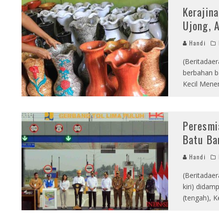
Kerajin
Ujong, 
Handi
(Beritadae
berbahan b
Kecil Mene
Peresmi
Batu Ba
Handi
(Beritadae
kiri) dida
(tengah), 