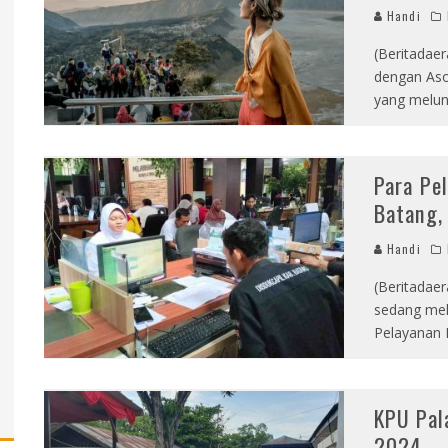
Handi
(Beritadaer
dengan Aso
yang melun
Para Pe
Batang,
Handi
(Beritadae
sedang mel
Pelayanan 
KPU Pal
2024