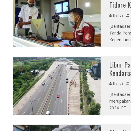
Tidore 
Handi
(Beritadae
Tanda Pend
Kependuduk
Libur P
Kendara
Handi
(Beritadaer
merupakan 
2024, PT
...