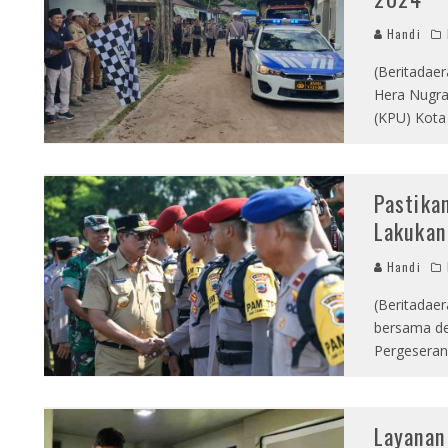
Handi
(Beritadaer
Hera Nugr
(KPU) Kota
Pastika
Lakukan
Handi
(Beritadae
bersama de
Pergeseran
Layanan