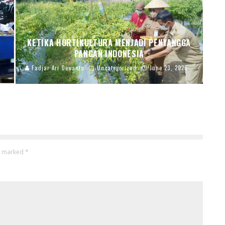
KETIKA HORTIKULTURA MENJADI PENYANGGA
PANGAN INDONESIA
6
Fadjar Ari Dewanto
Uncategorized
June 23, 2026
re marked
*