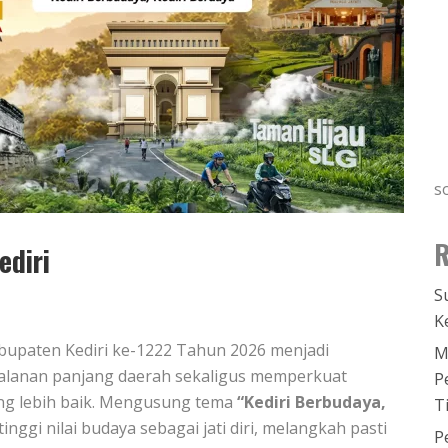
s
R
ediri
S
K
Kabupaten Kediri ke-1222 Tahun 2026 menjadi
M
alanan panjang daerah sekaligus memperkuat
P
g lebih baik. Mengusung tema
“Kediri Berbudaya,
T
ggi nilai budaya sebagai jati diri, melangkah pasti
P