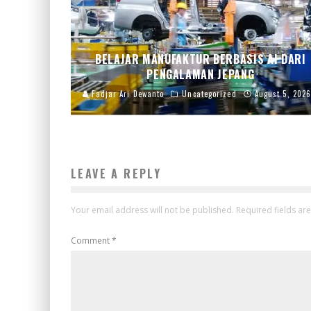
BELAJAR MANUFAKTUR BERBASIS AI DARI
PENGALAMAN JEPANG
Fadjar Ari Dewanto
Uncategorized
August 5, 202
LEAVE A REPLY
Your email address will not be published.
Required fields a
Comment
*