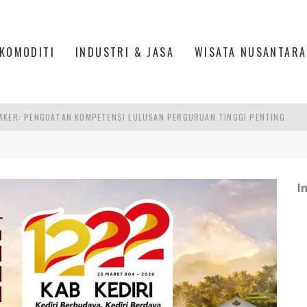
KOMODITI
INDUSTRI & JASA
WISATA NUSANTARA
AKER: PENGUATAN KOMPETENSI LULUSAN PERGURUAN TINGGI PENTING
RA SULTAN MAHMUD BADARUDDIN II, PALEMBANG
S, MANADO
I
TRI KEHUTANAN INDONESIA