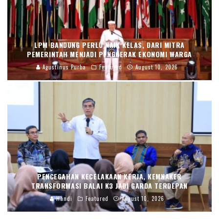
LPM BANDUNG PERLU NAIK KELAS, DARI MITRA
PEMERINTAH MENJADI PENGGERAK EKONOMI WARGA
Agustinus Purba
Featured
August 10, 2026
PENCEGAHAN KECELAKAAN KERJA, KEMNAKER
TRANSFORMASI BALAI K3 JADI GARDA TERDEPAN
Handi
Featured
August 10, 2026