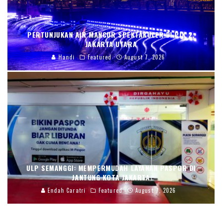
PERTUNJUKAN AIR MANCUR SPEKTAKULER DI PIK 2,
JAKARTA UTARA
Handi
Featured
August 7, 2026
ULP SEMANGGI: MEMPERMUDAH LAYANAN PASPOR DI
JANTUNG KOTA JAKARTA
Endah Caratri
Featured
August 7, 2026