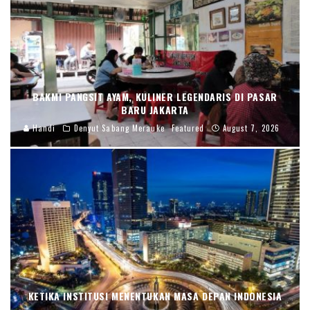
BAKMI PANGSIT AYAM, KULINER LEGENDARIS DI PASAR
BARU JAKARTA
Handi
Denyut Sabang Merauke
Featured
August 7, 2026
KETIKA INSTITUSI MENENTUKAN MASA DEPAN INDONESIA