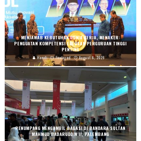
MENJAWAB KEBUTUHAN DUNIA KERJA, MENAKER:
PENGUATAN KOMPETENSI LULUSAN PERGURUAN TINGGI
PENTING
Handi
Featured
August 6, 2026
PENUMPANG MENGAMBIL BAGASI DI BANDARA SULTAN
MAHMUD BADARUDDIN II, PALEMBANG