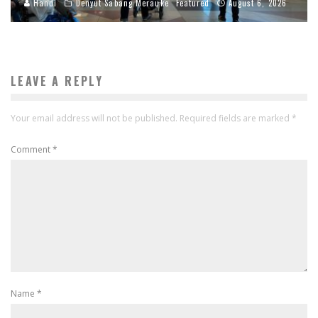
Handi
Denyut Sabang Merauke
Featured
August 6, 2026
LEAVE A REPLY
Your email address will not be published.
Required fields are marked
*
Comment
*
Name
*