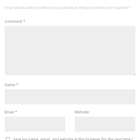
Your email address will not be published.
Required fields are marked
*
Comment
*
Name
*
Email
*
Website
Save my name, email, and website in this browser for the next time I