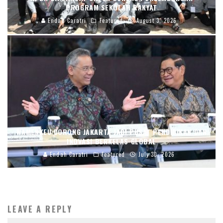
PROGRAM SEKOLAH RAKYAT
Endah Caratri
Featured
August 3, 2026
WAMENKEU DORONG JAKARTA JADI PUSAT PENDIDIKAN DAN
INOVASI BERKELAS GLOBAL
Endah Caratri
Featured
July 30, 2026
LEAVE A REPLY