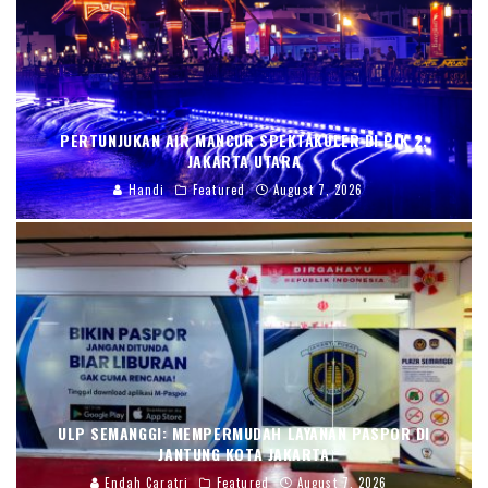
PERTUNJUKAN AIR MANCUR SPEKTAKULER DI PIK 2,
JAKARTA UTARA
Handi
Featured
August 7, 2026
ULP SEMANGGI: MEMPERMUDAH LAYANAN PASPOR DI
JANTUNG KOTA JAKARTA
Endah Caratri
Featured
August 7, 2026