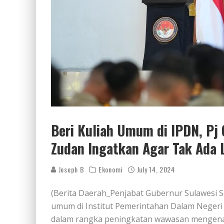
Beri Kuliah Umum di IPDN, Pj 
Zudan Ingatkan Agar Tak Ada 
Joseph B
Ekonomi
July 14, 2024
(Berita Daerah_Penjabat Gubernur Sulawesi Se
umum di Institut Pemerintahan Dalam Negeri 
dalam rangka peningkatan wawasan mengenai