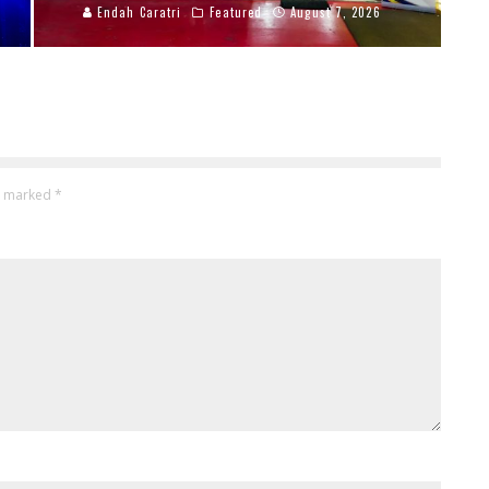
Endah Caratri
Featured
August 7, 2026
re marked
*