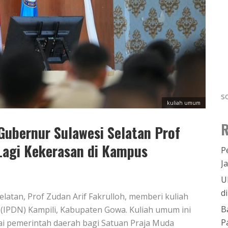
s
kuliah umum
R
Gubernur Sulawesi Selatan Prof
Lagi Kekerasan di Kampus
P
J
U
d
latan, Prof Zudan Arif Fakrulloh, memberi kuliah
B
(IPDN) Kampili, Kabupaten Gowa. Kuliah umum ini
P
 pemerintah daerah bagi Satuan Praja Muda