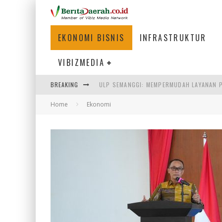
EKONOMI BISNIS
INFRASTRUKTUR
VIBIZMEDIA
ULP SEMANGGI: MEMPERMUDAH LAYANAN P
BREAKING
BAKMI PANGSIT AYAM, KULINER LEGENDAR
Home
Ekonomi
KETIKA INSTITUSI MENENTUKAN MASA DE
PERTUNJUKAN AIR MANCUR SPEKTAKULER 