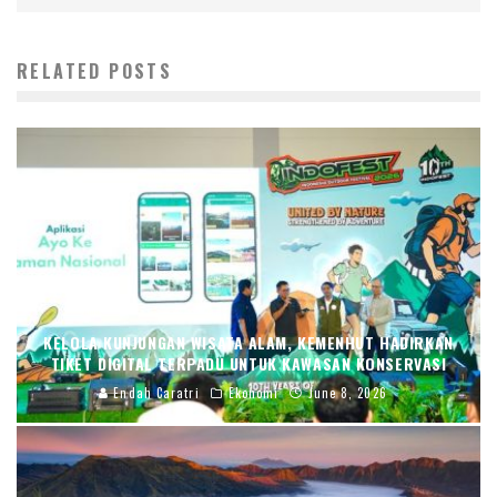
RELATED POSTS
KELOLA KUNJUNGAN WISATA ALAM, KEMENHUT HADIRKAN
TIKET DIGITAL TERPADU UNTUK KAWASAN KONSERVASI
Endah Caratri
Ekonomi
June 8, 2026