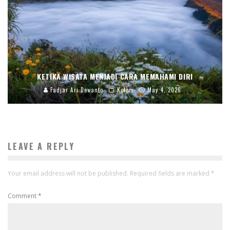
KETIKA WISATA MENJADI CARA MEMAHAMI DIRI
Fadjar Ari Dewanto
Kolom
May 4, 2026
LEAVE A REPLY
Your email address will not be published.
Required fields are marked
*
Comment
*