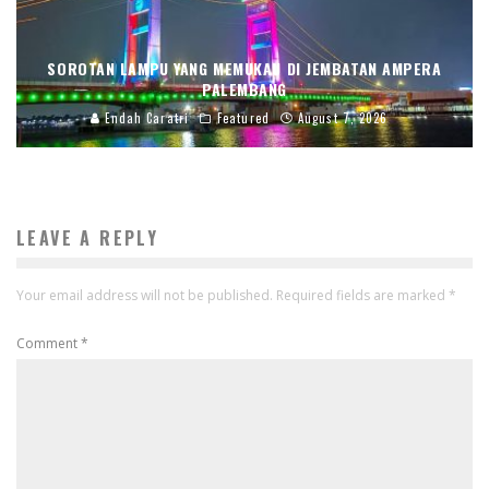
SOROTAN LAMPU YANG MEMUKAU DI JEMBATAN AMPERA
PALEMBANG
Endah Caratri
Featured
August 7, 2026
LEAVE A REPLY
Your email address will not be published.
Required fields are marked
*
Comment
*