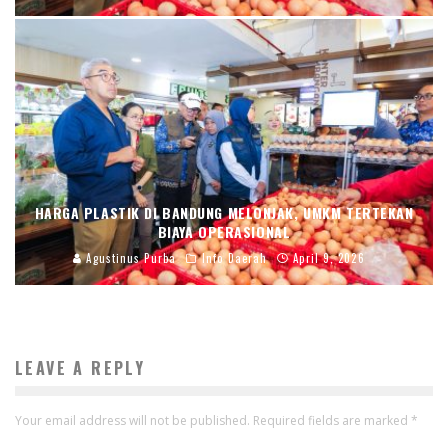
HARGA PLASTIK DI BANDUNG MELONJAK, UMKM TERTEKAN
BIAYA OPERASIONAL
Agustinus Purba
Info Daerah
April 9, 2026
LEAVE A REPLY
Your email address will not be published.
Required fields are marked
*