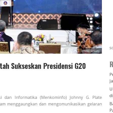
s
(Photo: Setkab)
R
tah Sukseskan Presidensi G20
P
J
U
d
si dan Informatika (Menkominfo) Johnny G. Plate
B
alam menggaungkan dan mengomunikasikan gelaran
P