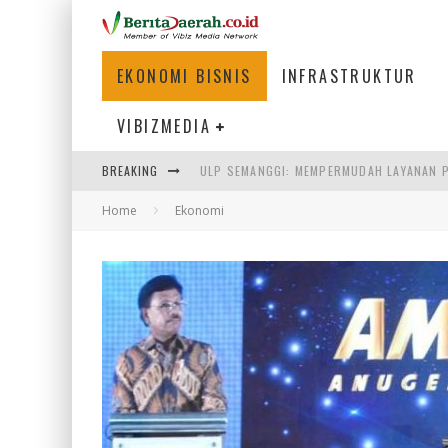
EKONOMI BISNIS
INFRASTRUKTUR
VIBIZMEDIA
BREAKING
BAKMI PANGSIT AYAM, KULINER LEGENDAR
Home
Ekonomi
KETIKA INSTITUSI MENENTUKAN MASA DE
PERTUNJUKAN AIR MANCUR SPEKTAKULER 
ULP SEMANGGI: MEMPERMUDAH LAYANAN P