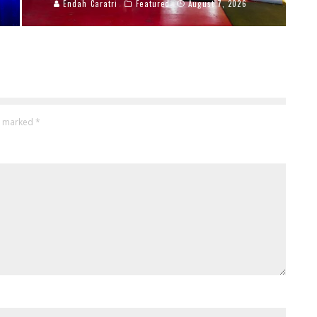
Endah Caratri
Featured
August 7, 2026
re marked
*