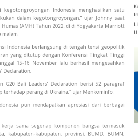
K
i kegotongroyongan Indonesia menghasilkan satu
I
lakukan dalam kegotongroyongan,” ujar Johnny saat
L
umas (AMH) Tahun 2022, di di Yogyakarta Marriott
U
) malam.
i Indonesia berlangsung di tengah tensi geopolitik
aran yang ditutup dengan Konferensi Tingkat Tinggi
anggal 15-16 November lalu berhasil mengesahkan
’ Declaration.
n G20 Bali Leaders’ Declaration berisi 52 paragraf
ap terhadap perang di Ukraina,” ujar Menkominfo.
donesia pun mendapatkan apresiasi dari berbagai
kat kerja sama segenap komponen bangsa termasuk
ta, kabupaten-kabupaten, provinsi, BUMD, BUMN,